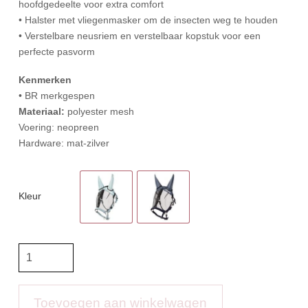
hoofdgedeelte voor extra comfort
• Halster met vliegenmasker om de insecten weg te houden
• Verstelbare neusriem en verstelbaar kopstuk voor een
perfecte pasvorm
Kenmerken
• BR merkgespen
Materiaal:
polyester mesh
Voering: neopreen
Hardware: mat-zilver
Kleur
BR
Vliegenmasker
Halster,
maat
Toevoegen aan winkelwagen