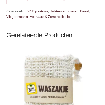
Full
aantal
Categorieën:
BR Equestrian
,
Halsters en touwen
,
Paard
,
Vliegenmasker
,
Voorjaars & Zomercollectie
Gerelateerde Producten