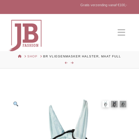
Gratis verzending vanaf €100,-
Nav
HOME
SHOP
BR VLIEGENMASKER HALSTER, MAAT FULL