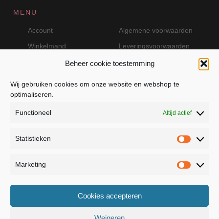
MENU
Account
Algemene voorwaarden
Winkelmand
Leveringsvoorwaarden
Beheer cookie toestemming
Wij gebruiken cookies om onze website en webshop te
VEILIG BETALEN MET MOLLIE
optimaliseren.
Functioneel
Altijd actief
Statistieken
Statistie
Marketing
Marketin
JB Fashion — Powered by Jolanda Bevelander
Cookies accepteren
Dressage - Heuvelsweg 19 - 4321 TE Kerkwerve
- KVK 55367399
Weigeren