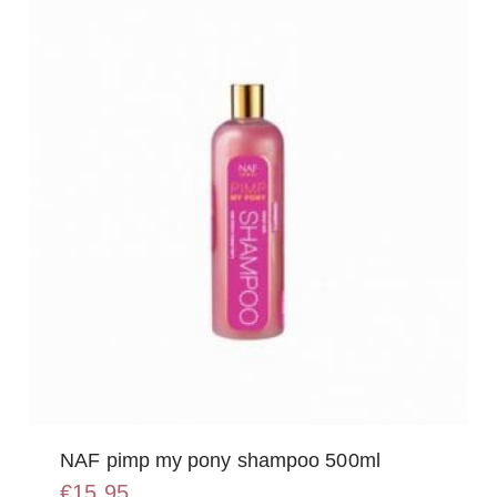
optie
kan
gekozen
worden
op
de
productpagina
NAF pimp my pony shampoo 500ml
€
15,95