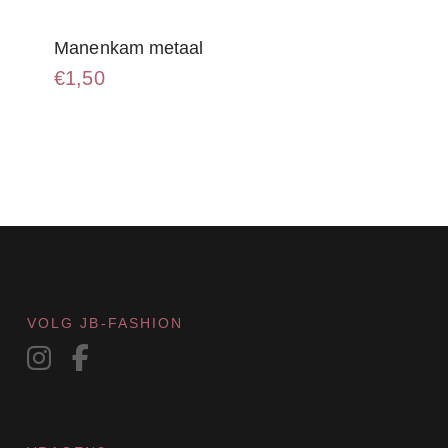
Manenkam metaal
€
1,50
VOLG JB-FASHION