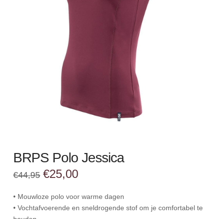
BRPS Polo Jessica
Oorspronkelijke
Huidige
€
25,00
€
44,95
prijs
prijs
was:
is:
€44,95.
€25,00.
• Mouwloze polo voor warme dagen
• Vochtafvoerende en sneldrogende stof om je comfortabel te
houden