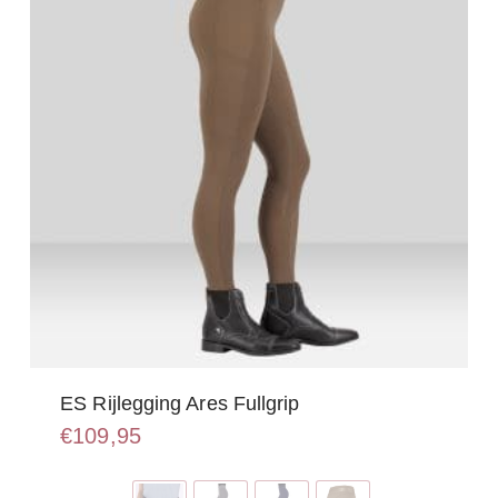
ES Rijlegging Ares Fullgrip
€
109,95
Dit
product