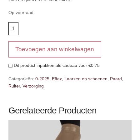
Op voorraad
Effax
Boot
Cleaner
+
Toevoegen aan winkelwagen
Shine
250
Dit product inpakken als cadeau voor
€0,75
ml
aantal
Categorieën:
0-2025
,
Effax
,
Laarzen en schoenen
,
Paard
,
Ruiter
,
Verzorging
Gerelateerde Producten