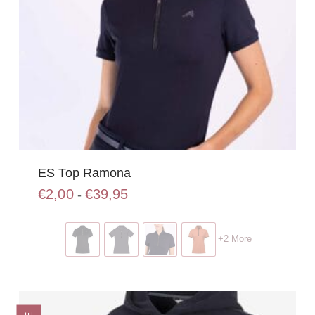
ES Top Ramona
Prijsklasse:
€
2,00
€
39,95
-
€2,00
Dit
tot
product
€39,95
+2 More
heeft
meerdere
variaties.
Deze
optie