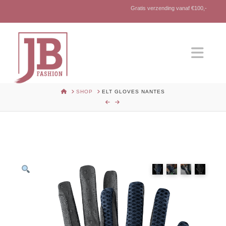
Gratis verzending vanaf €100,-
Nav
HOME
SHOP
ELT GLOVES NANTES