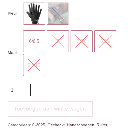
Kleur
6/6,5
7
7,5/8
8,5/9
Maat
9,5/10
ELT
Gloves
Nantes
aantal
Toevoegen aan winkelwagen
Categorieën:
0-2025
,
Gecheckt
,
Handschoenen
,
Ruiter
,