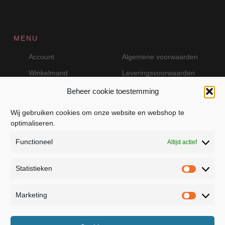
MENU
Account
Algemene voorwaarden
Winkelmand
Leveringsvoorwaarden
Beheer cookie toestemming
Wij gebruiken cookies om onze website en webshop te
VEILIG BETALEN MET MOLLIE
optimaliseren.
Functioneel
Altijd actief
Statistieken
Statistie
Marketing
Marketin
JB Fashion — Powered by Jolanda Bevelander