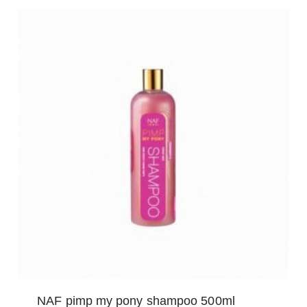
Deze
optie
kan
gekozen
worden
op
de
productpagina
NAF pimp my pony shampoo 500ml