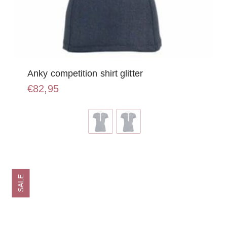
Anky competition shirt glitter
€
82,95
Dit
product
heeft
meerdere
variaties.
Deze
optie
SALE
kan
gekozen
worden
op