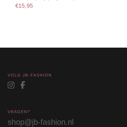
€
15,95
VOLG JB-FASHION
VRAGEN?
shop@jb-fashion.nl