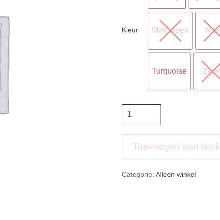
Kleur
Mint green
Nav
Turquoise
Zwar
HB
Halstertouw
aantal
Toevoegen aan win
Categorie:
Alleen winkel