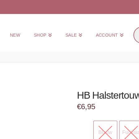
Pr
NEW
SHOP
SALE
ACCOUNT
zo
HB Halstertou
€
6,95
Blauw
Fuchsi