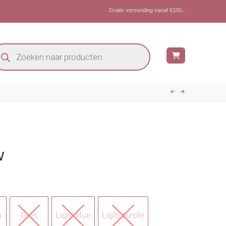
Gratis verzending vanaf €100,-
oducten
eken
w
a
Grijs
Light blue
Light purple