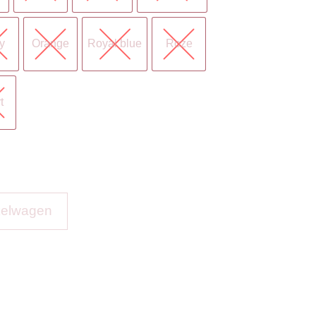
y
Orange
Royal blue
Roze
t
kelwagen