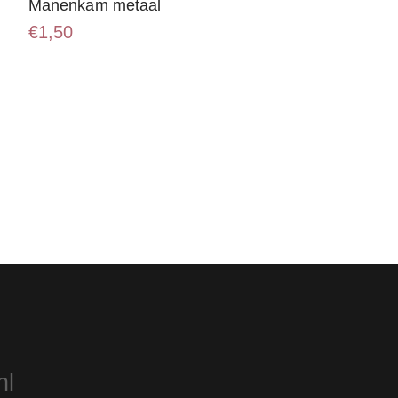
Manenkam metaal
€
1,50
nl