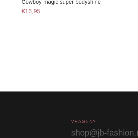
Cowboy magic super bodyshine
€
16,95
VRAGEN?
shop@jb-fashion.