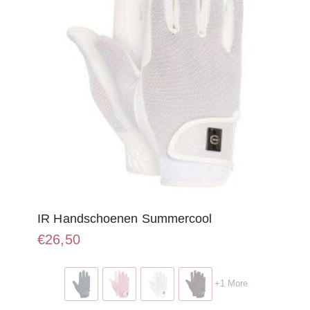
IR Handschoenen Summercool
€
26,50
Dit
product
+1 More
heeft
meerdere