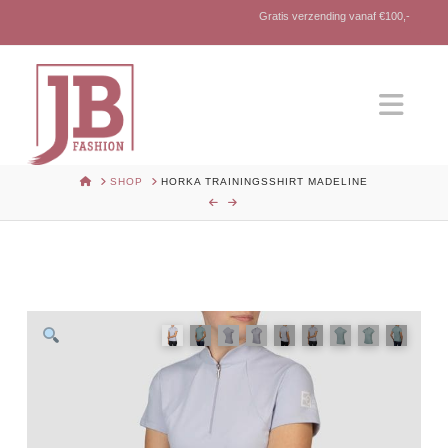
Gratis verzending vanaf €100,-
Nav
HOME
SHOP
HORKA TRAININGSSHIRT MADELINE