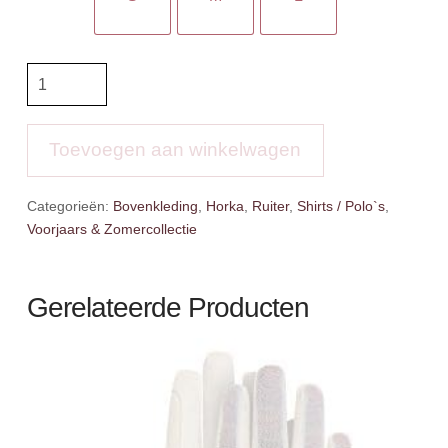
Horka
Trainingsshirt
Madeline
aantal
Toevoegen aan winkelwagen
Categorieën:
Bovenkleding
,
Horka
,
Ruiter
,
Shirts / Polo`s
,
Voorjaars & Zomercollectie
Gerelateerde Producten