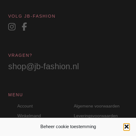
de
productpagina
VOLG JB-FASHION
VRAGEN?
shop@jb-fashion.nl
MENU
Account
Algemene voorwaarden
Winkelmand
Leveringsvoorwaarden
Beheer cookie toestemming