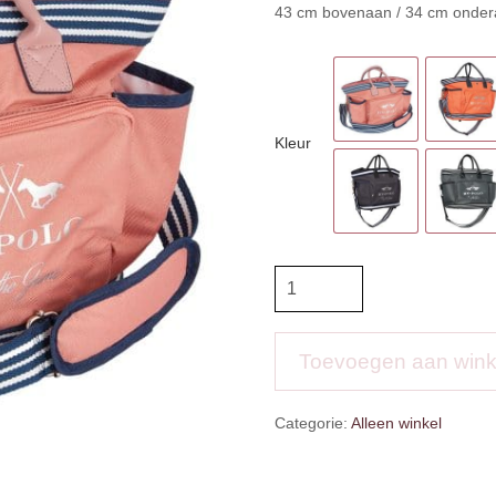
43 cm bovenaan / 34 cm onder
Kleur
HV
Polo
Poetstas
aantal
Toevoegen aan win
Categorie:
Alleen winkel