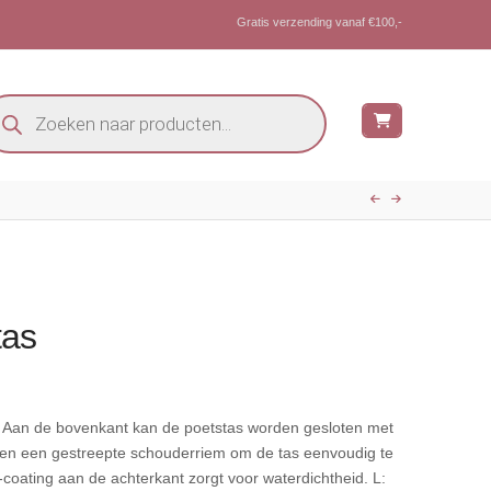
Gratis verzending vanaf €100,-
oducten
eken
tas
t. Aan de bovenkant kan de poetstas worden gesloten met
 en een gestreepte schouderriem om de tas eenvoudig te
coating aan de achterkant zorgt voor waterdichtheid. L: