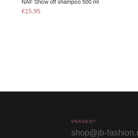
NAF Show off shampoo 500 ml
€
15,95
VRAGEN?
shop@jb-fashion.