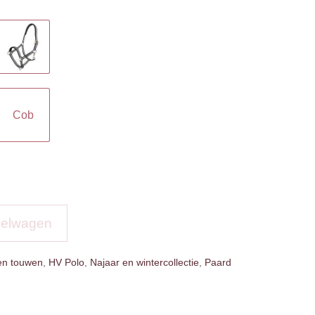
Cob
kelwagen
en touwen
,
HV Polo
,
Najaar en wintercollectie
,
Paard