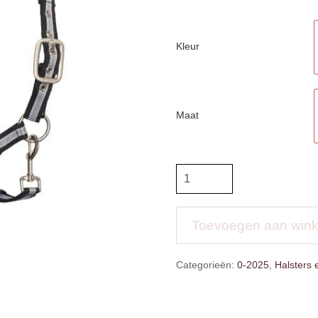
Kleur
Maat
HVP
Halster
Classic
Stripe
Toevoegen aan win
aantal
Categorieën:
0-2025
,
Halsters 