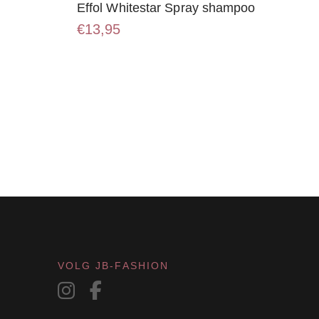
Effol Whitestar Spray shampoo
€
13,95
VOLG JB-FASHION