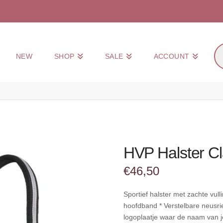
Pr
NEW
SHOP
SALE
ACCOUNT
zo
HVP Halster Cl
€
46,50
Sportief halster met zachte vull
hoofdband * Verstelbare neusr
logoplaatje waar de naam van 