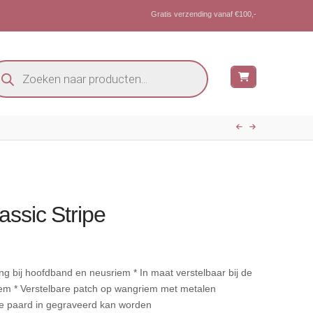
Gratis verzending vanaf €100,-
oducten
eken
assic Stripe
ing bij hoofdband en neusriem * In maat verstelbaar bij de
iem * Verstelbare patch op wangriem met metalen
je paard in gegraveerd kan worden