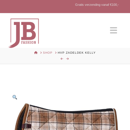
Gratis verzending vanaf €100,-
Nav
HOME
SHOP
HVP ZADELDEK KELLY