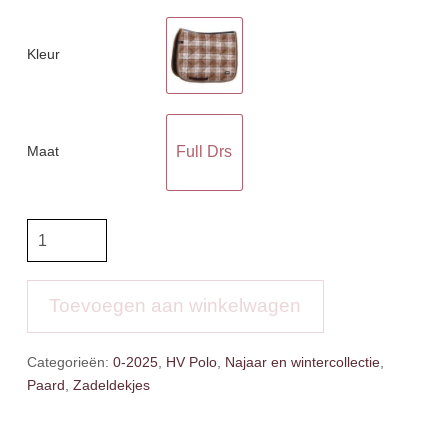
Kleur
Maat
Full Drs
HVP
Zadeldek
Kelly
aantal
Toevoegen aan winkelwagen
Categorieën:
0-2025
,
HV Polo
,
Najaar en wintercollectie
,
Paard
,
Zadeldekjes