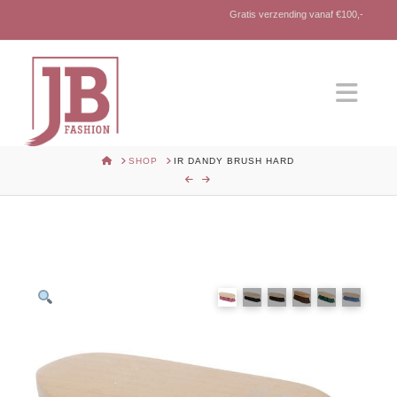
Gratis verzending vanaf €100,-
Nav
HOME
SHOP
IR DANDY BRUSH HARD