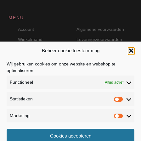
MENU
Account
Algemene voorwaarden
Winkelmand
Leveringsvoorwaarden
Beheer cookie toestemming
Wij gebruiken cookies om onze website en webshop te
VEILIG BETALEN MET MOLLIE
optimaliseren.
Functioneel
Altijd actief
Statistieken
Statistie
Marketing
Marketin
JB Fashion — Powered by Jolanda Bevelander
Cookies accepteren
Dressage - Heuvelsweg 19 - 4321 TE Kerkwerve