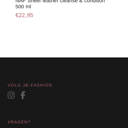
NAF Sheer leather cleanse & condition
500 ml
€
22,95
VOLG JB-FASHION
VRAGEN?