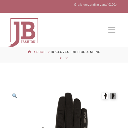
Gratis verzending vanaf €100,-
Nav
HOME
SHOP
IR GLOVES IRH HIDE & SHINE