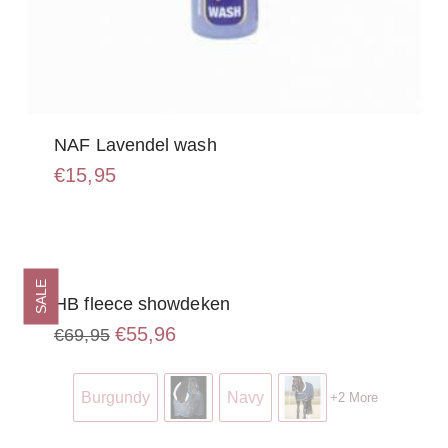
NAF Lavendel wash
€
15,95
SALE
HB fleece showdeken
Oorspronkelijke
Huidige
€
55,96
€
69,95
prijs
prijs
Dit
was:
is:
product
€69,95.
€55,96.
Burgundy
Navy
+2 More
heeft
meerdere
variaties.