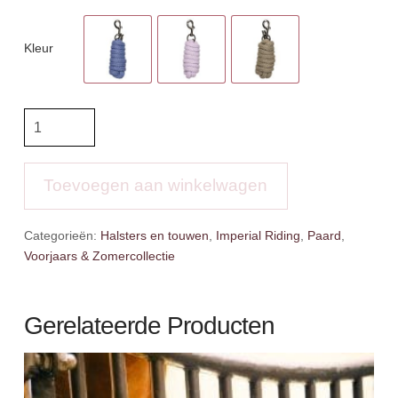
Kleur
IR
Halstertouw
Classic
aantal
Toevoegen aan winkelwagen
Categorieën:
Halsters en touwen
,
Imperial Riding
,
Paard
,
Voorjaars & Zomercollectie
Gerelateerde Producten