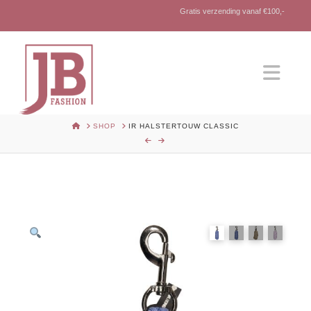
Gratis verzending vanaf €100,-
Nav
HOME
SHOP
IR HALSTERTOUW CLASSIC