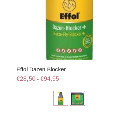
Effol Dazen-Blocker
Prijsklasse:
€
28,50
€
94,95
-
€28,50
Dit
tot
product
€94,95
heeft
meerdere
variaties.
Deze
optie
kan