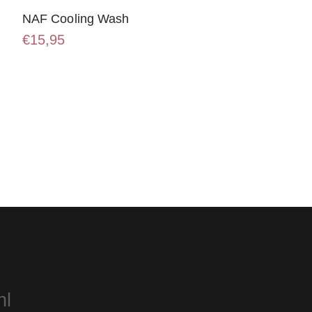
NAF Cooling Wash
€
15,95
nl