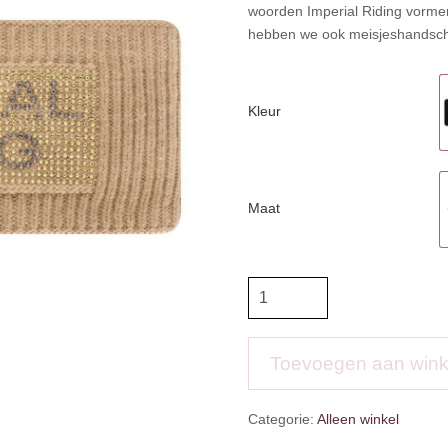
woorden Imperial Riding vormen.
hebben we ook meisjeshandscho
Kleur
Maat
IR
Headband
IRH
Diamond
Toevoegen aan win
Girl
aantal
Categorie:
Alleen winkel