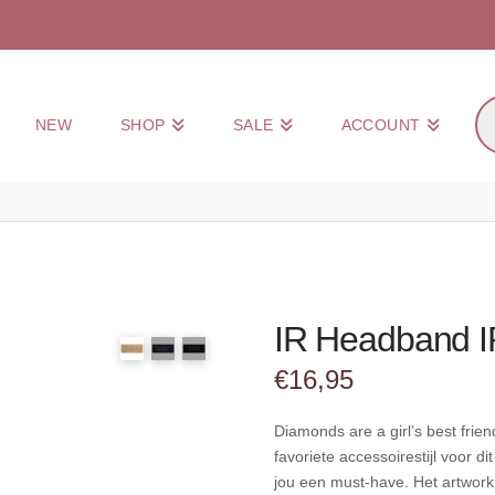
Pr
NEW
SHOP
SALE
ACCOUNT
zo
IR Headband I
€
16,95
Diamonds are a girl’s best frien
favoriete accessoirestijl voor di
jou een must-have. Het artwork 