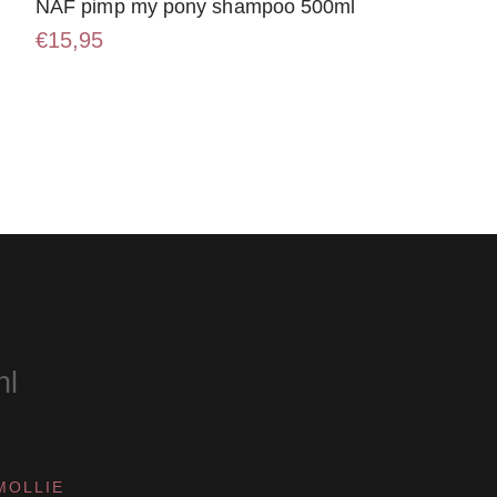
NAF pimp my pony shampoo 500ml
€
15,95
nl
MOLLIE