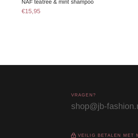
NAF teatree & mint shampoo
€
15,95
VRAGEN?
shop@jb-fashion.
VEILIG BETALEN MET 