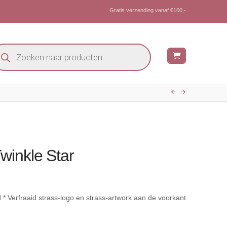
Gratis verzending vanaf €100,-
oducten
eken
winkle Star
* Verfraaid strass-logo en strass-artwork aan de voorkant