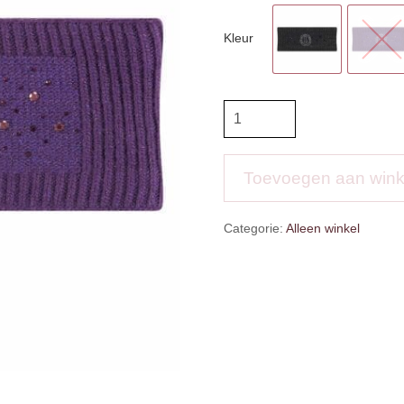
Kleur
IR
Headband
Twinkle
Star
Toevoegen aan win
aantal
Categorie:
Alleen winkel