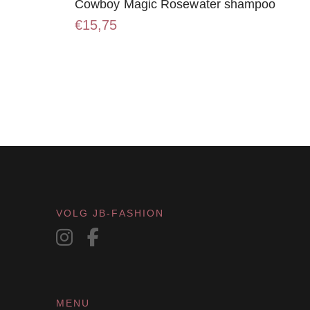
Cowboy Magic Rosewater shampoo
€
15,75
VOLG JB-FASHION
MENU