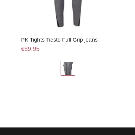
PK Tights Tiesto Full Grip jeans
€
89,95
Dit
product
heeft
meerdere
variaties.
Deze
optie
kan
gekozen
worden
op
de