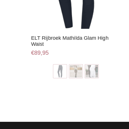
ELT Rijbroek Mathilda Glam High
Waist
€
89,95
Dit
product
heeft
meerdere
variaties.
Deze
optie
kan
gekozen
worden
op