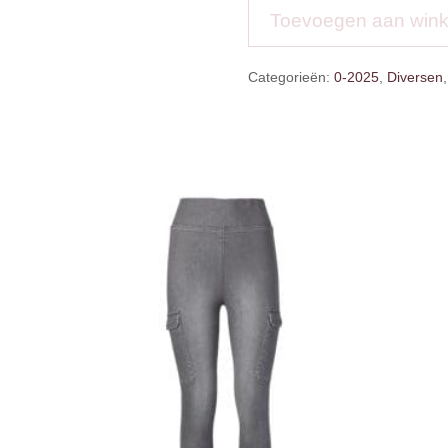
Lights
Toevoegen aan win
aantal
Categorieën:
0-2025
,
Diversen