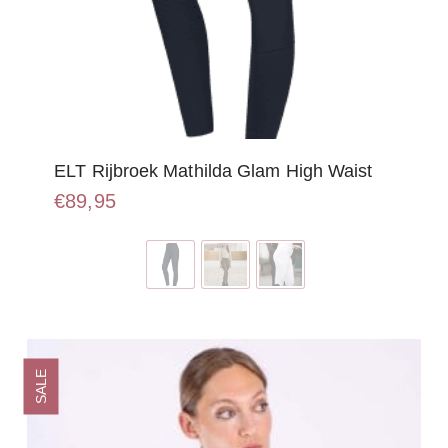
ELT Rijbroek Mathilda Glam High Waist
€
89,95
Dit
product
heeft
meerdere
variaties.
Deze
optie
SALE
kan
gekozen
worden