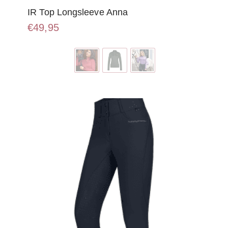
IR Top Longsleeve Anna
€
49,95
Dit
product
heeft
meerdere
variaties.
Deze
optie
kan
gekozen
worden
op
de
productpagina