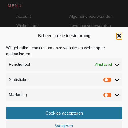
MENU
Account
Algemene voorwaarden
Winkelmand
Leveringsvoorwaarden
Beheer cookie toestemming
Wij gebruiken cookies om onze website en webshop te
VEILIG BETALEN MET MOLLIE
optimaliseren.
Functioneel
Altijd actief
Statistieken
Statistie
Marketing
Marketin
JB Fashion — Powered by Jolanda Bevelander
Cookies accepteren
Dressage - Heuvelsweg 19 - 4321 TE Kerkwerve
- KVK 55367399
Weigeren