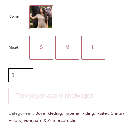
Kleur
Maat
S
M
L
IR
Poloshirt
Marly
aantal
Toevoegen aan winkelwagen
Categorieën:
Bovenkleding
,
Imperial Riding
,
Ruiter
,
Shirts /
Polo`s
,
Voorjaars & Zomercollectie