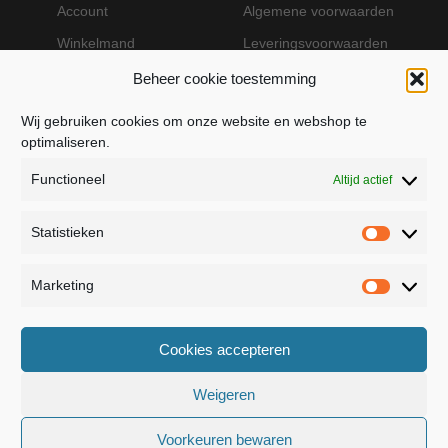
Account
Algemene voorwaarden
Winkelmand
Leveringsvoorwaarden
Beheer cookie toestemming
Wij gebruiken cookies om onze website en webshop te
VEILIG BETALEN MET MOLLIE
optimaliseren.
Functioneel
Altijd actief
Statistieken
Statistie
Marketing
Marketin
JB Fashion — Powered by Jolanda Bevelander
Cookies accepteren
Dressage - Heuvelsweg 19 - 4321 TE Kerkwerve
- KVK 55367399
Weigeren
Voorkeuren bewaren