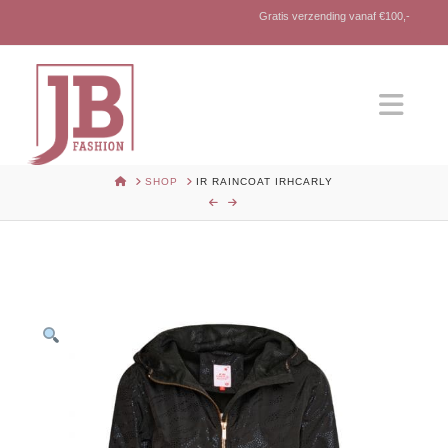
Gratis verzending vanaf €100,-
Nav
HOME
SHOP
IR RAINCOAT IRHCARLY