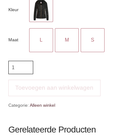
Kleur
Maat
L
M
S
IR
Raincoat
IRHCarly
aantal
Toevoegen aan winkelwagen
Categorie:
Alleen winkel
Gerelateerde Producten