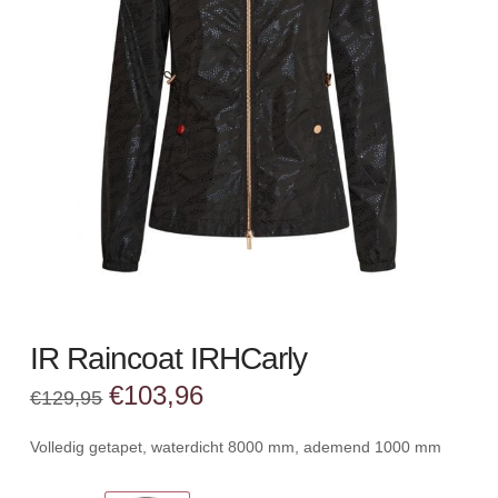
IR Raincoat IRHCarly
Oorspronkelijke
Huidige
€
103,96
€
129,95
prijs
prijs
was:
is:
€129,95.
€103,96.
Volledig getapet, waterdicht 8000 mm, ademend 1000 mm