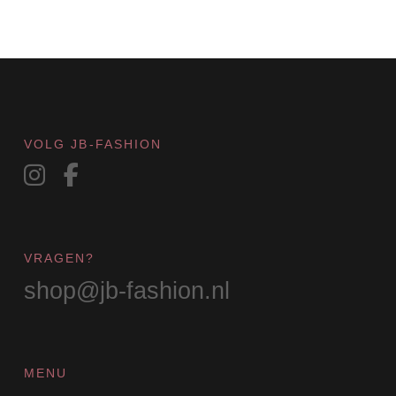
optie
kan
gekozen
worden
op
de
productpagina
VOLG JB-FASHION
VRAGEN?
shop@jb-fashion.nl
MENU