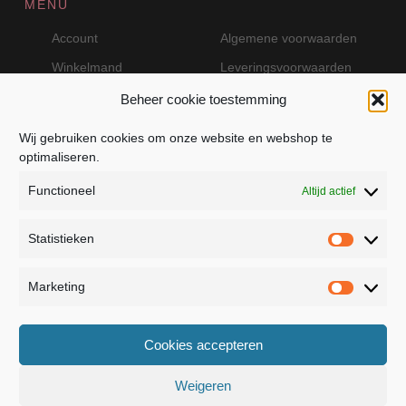
MENU
Account
Algemene voorwaarden
Winkelmand
Leveringsvoorwaarden
Beheer cookie toestemming
Wij gebruiken cookies om onze website en webshop te
VEILIG BETALEN MET MOLLIE
optimaliseren.
Functioneel
Altijd actief
Statistieken
Statistie
Marketing
Marketin
JB Fashion — Powered by Jolanda Bevelander
Cookies accepteren
Dressage - Heuvelsweg 19 - 4321 TE Kerkwerve
- KVK 55367399
Weigeren