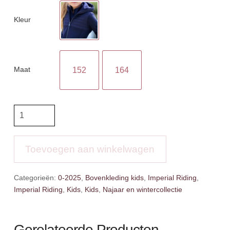
Kleur
Maat
152
164
IR
Tech
Jacket
Brett
Toevoegen aan winkelwagen
aantal
Categorieën:
0-2025
,
Bovenkleding kids
,
Imperial Riding
,
Imperial Riding
,
Kids
,
Kids
,
Najaar en wintercollectie
Gerelateerde Producten