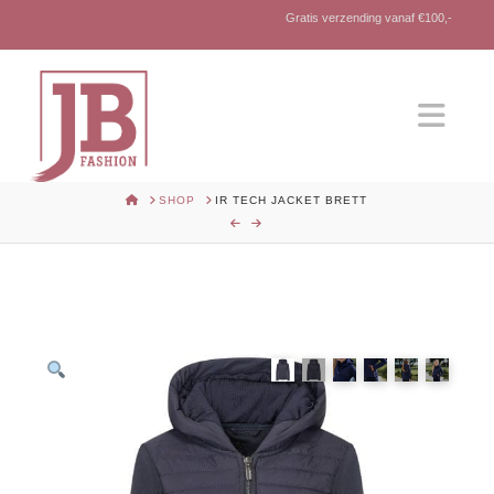
Gratis verzending vanaf €100,-
Nav
HOME
SHOP
IR TECH JACKET BRETT