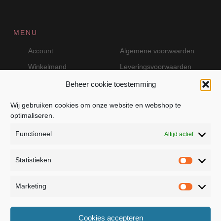
MENU
Account
Algemene voorwaarden
Winkelmand
Leveringsvoorwaarden
Beheer cookie toestemming
Wij gebruiken cookies om onze website en webshop te
VEILIG BETALEN MET MOLLIE
optimaliseren.
Functioneel
Altijd actief
Statistieken
Statistie
Marketing
Marketin
JB Fashion — Powered by Jolanda Bevelander
Cookies accepteren