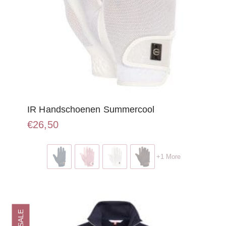
IR Handschoenen Summercool
€
26,50
Dit
product
+1 More
heeft
meerdere
variaties.
Deze
optie
SALE
kan