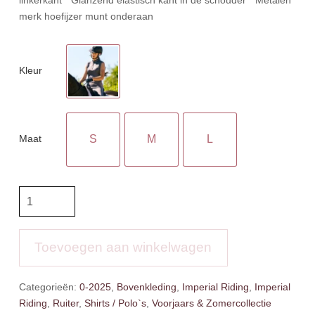
merk hoefijzer munt onderaan
Kleur
Maat
S
M
L
IR
Top
Lisa
aantal
Toevoegen aan winkelwagen
Categorieën:
0-2025
,
Bovenkleding
,
Imperial Riding
,
Imperial
Riding
,
Ruiter
,
Shirts / Polo`s
,
Voorjaars & Zomercollectie