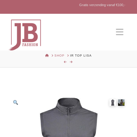
Gratis verzending vanaf €100,-
Nav
HOME
SHOP
IR TOP LISA