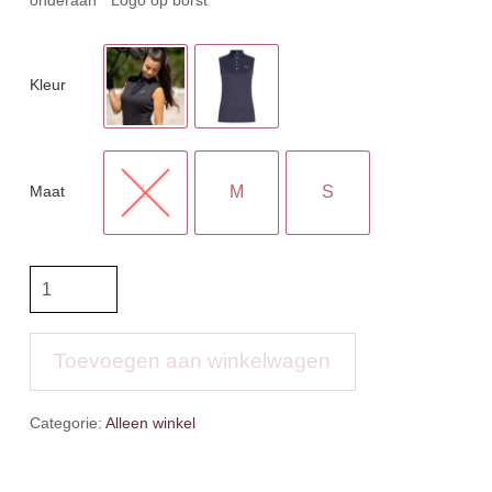
Kleur
Maat
L
M
S
IR
Top
Triumph
Sleeveless
Toevoegen aan winkelwagen
aantal
Categorie:
Alleen winkel