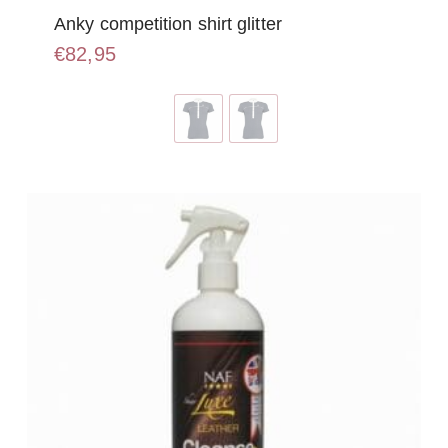
Anky competition shirt glitter
€
82,95
Dit
product
heeft
meerdere
variaties.
Deze
optie
kan
gekozen
worden
op
de
productpagina