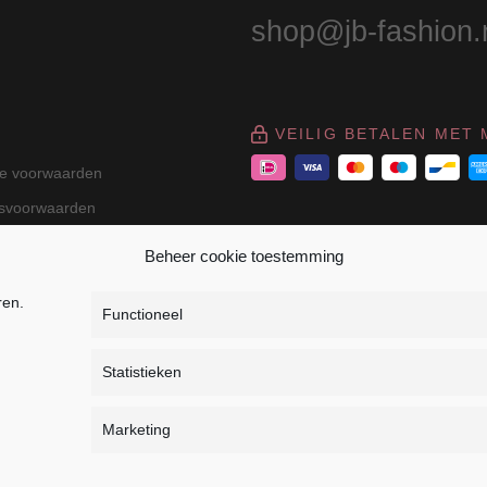
shop@jb-fashion.
VEILIG BETALEN MET 
e voorwaarden
gsvoorwaarden
Beheer cookie toestemming
ren.
Functioneel
Statistieken
r Dressage - Heuvelsweg 19 - 4321 TE Kerkwerve - K
Marketing