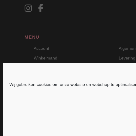
MENU
Account
Algemen
Winkelmand
Leverin
Wij gebruiken cookies om onze website en webshop te optimalise
JB Fashion — Powered by Jolanda Bevelande