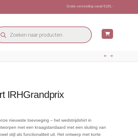
Gratis verzending vanaf €100,-
oducten
eken
irt IRHGrandprix
onze nieuwste toevoeging – het wedstrijdshirt in
Ontworpen met een kraagstandaard met een sluiting van
zowel stijl als functionaliteit uit. Het ontwerp met korte