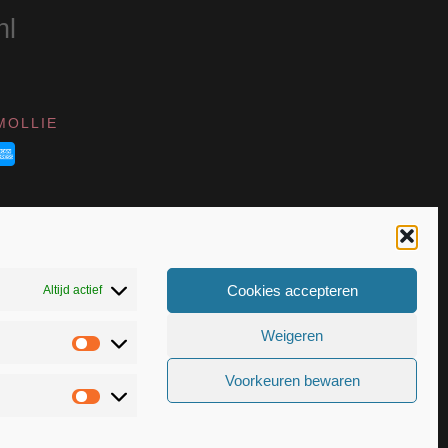
nl
MOLLIE
Cookies accepteren
Altijd actief
Weigeren
Statistieken
VK 55367399
Voorkeuren bewaren
Marketing