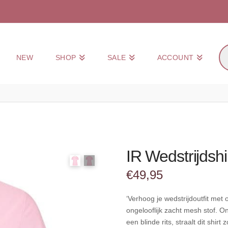
Pr
NEW
SHOP
SALE
ACCOUNT
zo
IR Wedstrijdsh
€
49,95
‘Verhoog je wedstrijdoutfit met 
ongelooflijk zacht mesh stof. 
een blinde rits, straalt dit shirt 