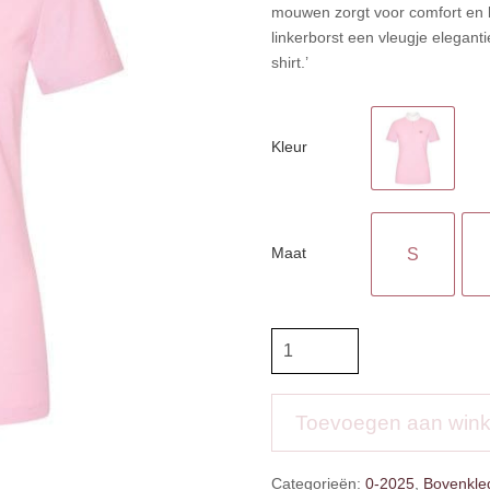
mouwen zorgt voor comfort en be
linkerborst een vleugje elegant
shirt.’
Kleur
Maat
S
IR
Wedstrijdshirt
IRHGrandprix
aantal
Toevoegen aan win
Categorieën:
0-2025
,
Bovenkle