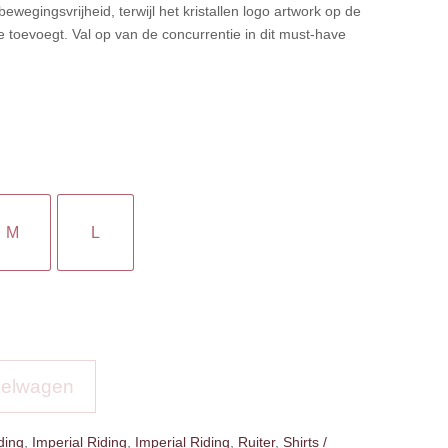
wegingsvrijheid, terwijl het kristallen logo artwork op de
ie toevoegt. Val op van de concurrentie in dit must-have
M
L
kelwagen
ding
,
Imperial Riding
,
Imperial Riding
,
Ruiter
,
Shirts /