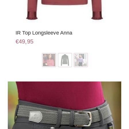
IR Top Longsleeve Anna
€
49,95
Dit
product
heeft
meerdere
variaties.
Deze
optie
kan
gekozen
worden
op
de
productpagina