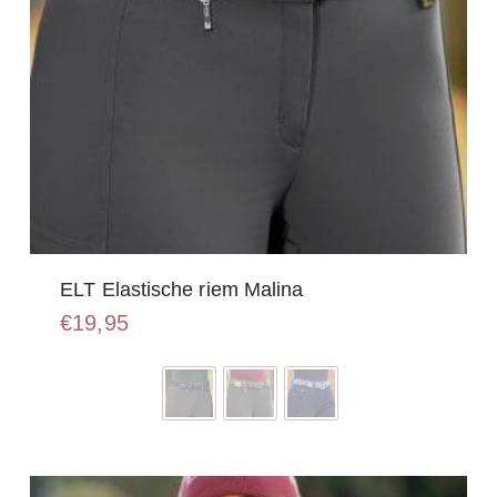
ELT Elastische riem Malina
€
19,95
Dit
product
heeft
meerdere
variaties.
Deze