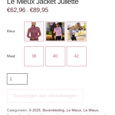
Le Mieux Jacket Juliette
Prijsklasse:
€
62,96
€
89,95
-
€62,96
tot
€89,95
Kleur
Maat
38
40
42
Le
Mieux
Jacket
Juliette
Toevoegen aan winkelwagen
aantal
Categorieën:
0-2025
,
Bovenkleding
,
Le Mieux
,
Le Mieux
,