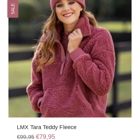
optie
SALE
kan
gekozen
worden
op
de
productpagina
LMX Tara Teddy Fleece
Oorspronkelijke
Huidige
€
79,95
€
99,95