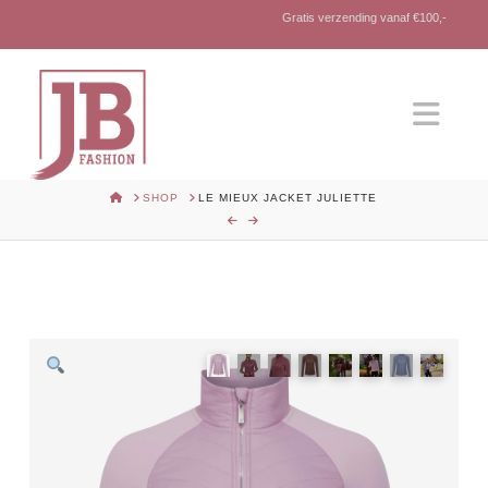
Gratis verzending vanaf €100,-
Nav
HOME
SHOP
LE MIEUX JACKET JULIETTE