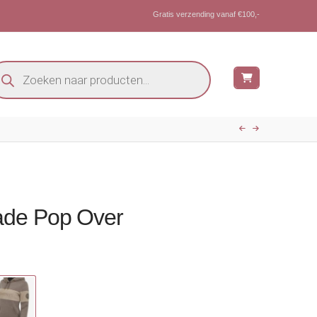
Gratis verzending vanaf €100,-
oducten
eken
ade Pop Over