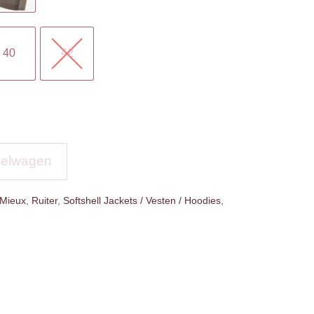
40
42
kelwagen
 Mieux
,
Ruiter
,
Softshell Jackets / Vesten / Hoodies
,