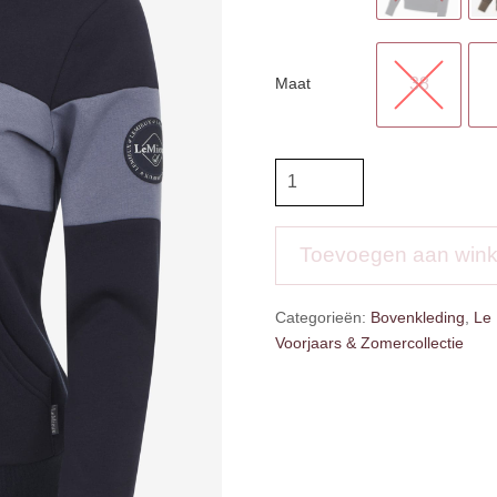
Maat
38
LMX
Hoodie
Jade
Pop
Toevoegen aan win
Over
aantal
Categorieën:
Bovenkleding
,
Le
Voorjaars & Zomercollectie