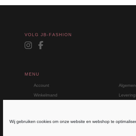
worden
op
de
productpagina
VOLG JB-FASHION
MENU
Account
Algemen
Winkelmand
Leverin
Wij gebruiken cookies om onze website en webshop te optimalise