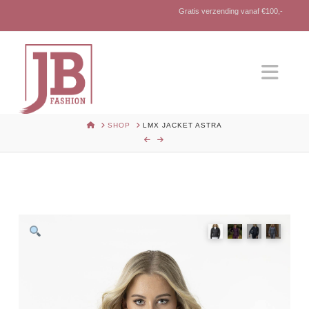
Gratis verzending vanaf €100,-
Nav
HOME
SHOP
LMX JACKET ASTRA