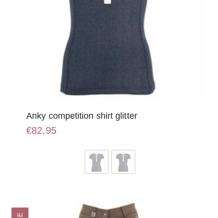
Anky competition shirt glitter
€
82,95
Dit
product
heeft
meerdere
variaties.
Deze
optie