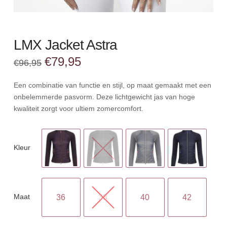
LMX Jacket Astra
Oorspronkelijke
Huidige
€
79,95
€
96,95
prijs
prijs
was:
is:
€96,95.
€79,95.
Een combinatie van functie en stijl, op maat gemaakt met een
onbelemmerde pasvorm. Deze lichtgewicht jas van hoge
kwaliteit zorgt voor ultiem zomercomfort.
Kleur
Maat
36
38
40
42