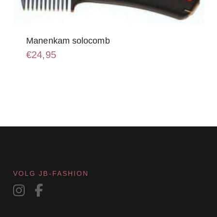
Manenkam solocomb
€
24,95
VOLG JB-FASHION