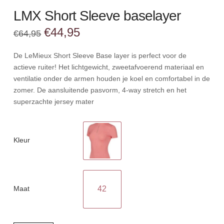
LMX Short Sleeve baselayer
Oorspronkelijke
Huidige
€
44,95
€
64,95
prijs
prijs
was:
is:
€64,95.
€44,95.
De LeMieux Short Sleeve Base layer is perfect voor de
actieve ruiter! Het lichtgewicht, zweetafvoerend materiaal en
ventilatie onder de armen houden je koel en comfortabel in de
zomer. De aansluitende pasvorm, 4-way stretch en het
superzachte jersey mater
Kleur
Maat
42