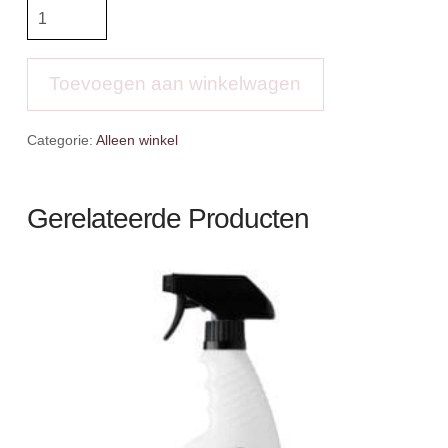
LMX
Short
Sleeve
baselayer
Toevoegen aan winkelwagen
aantal
Categorie:
Alleen winkel
Gerelateerde Producten