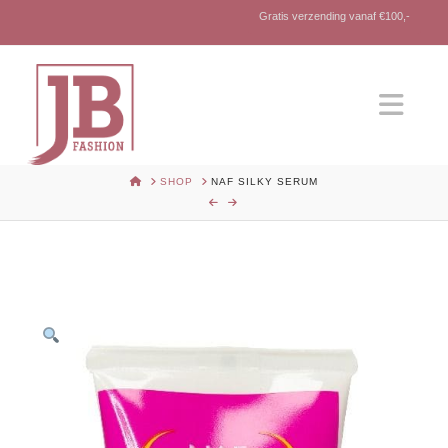
Gratis verzending vanaf €100,-
Nav
HOME
SHOP
NAF SILKY SERUM