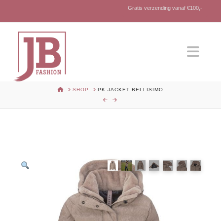
Gratis verzending vanaf €100,-
Nav
HOME
SHOP
PK JACKET BELLISIMO