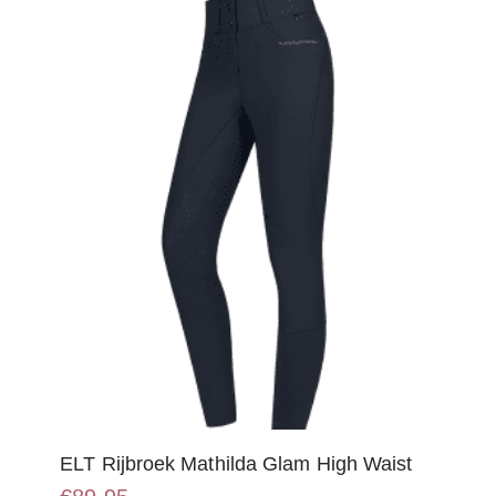
optie
kan
gekozen
worden
op
de
productpagina
ELT Rijbroek Mathilda Glam High Waist