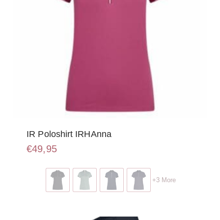
productpagina
IR Poloshirt IRHAnna
€
49,95
Dit
product
+3 More
heeft
meerdere
variaties.
Deze