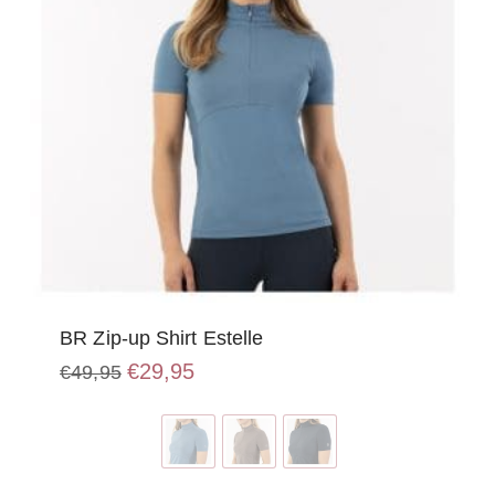
de
productpagina
BR Zip-up Shirt Estelle
Oorspronkelijke
Huidige
€
29,95
€
49,95
prijs
prijs
Dit
was:
is:
product
€49,95.
€29,95.
heeft
meerdere
variaties.