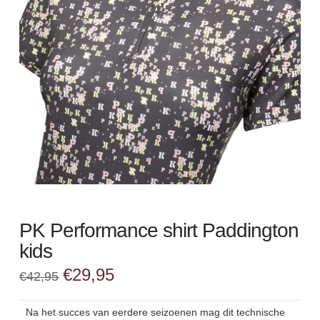
PK Performance shirt Paddington
kids
Oorspronkelijke
Huidige
€
29,95
€
42,95
prijs
prijs
was:
is:
€42,95.
€29,95.
Na het succes van eerdere seizoenen mag dit technische