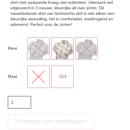
shirt met opstaande kraag niet ontbreken. Uiteraard wel
uitgevoerd in 3 nieuwe, kleurrijke all over prints. Dit
nauwsluitende shirt van technische stof is niet alleen een
kleurrijke aanvulling, het is comfortabel, sneldrogend en
ademend. Perfect voor de zomer!
Kleur
Maat
158
164
PK
Performance
shirt
Paddington
Toevoegen aan winkelwagen
kids