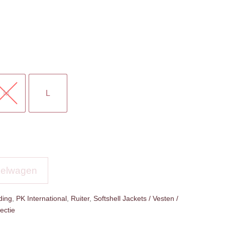
M
L
kelwagen
ding
,
PK International
,
Ruiter
,
Softshell Jackets / Vesten /
ectie