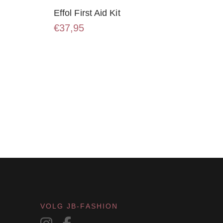
Effol First Aid Kit
€
37,95
VOLG JB-FASHION