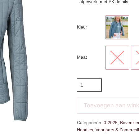
afgewerkt met PK details.
Kleur
Maat
S
PK
Rebound
Jacket
aantal
Toevoegen aan win
Categorieën:
0-2025
,
Bovenkle
Hoodies
,
Voorjaars & Zomercoll