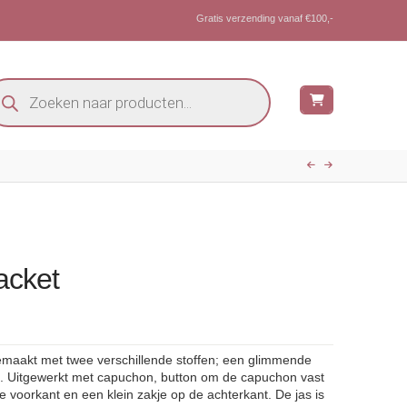
Gratis verzending vanaf €100,-
oducten
eken
acket
gemaakt met twee verschillende stoffen; een glimmende
. Uitgewerkt met capuchon, button om de capuchon vast
de voorkant en een klein zakje op de achterkant. De jas is