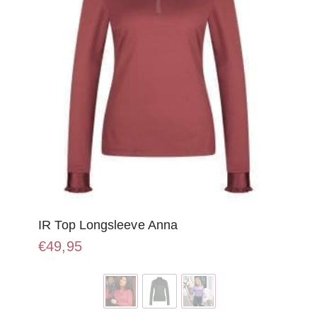
op
de
productpagina
IR Top Longsleeve Anna
€
49,95
Dit
product
heeft
meerdere