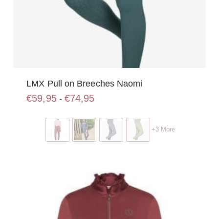
LMX Pull on Breeches Naomi
Prijsklasse:
€
59,95
€
74,95
-
€59,95
Dit
tot
product
€74,95
+3 More
heeft
meerdere
variaties.
Deze
optie
kan
gekozen
worden