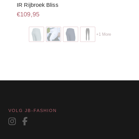
IR Rijbroek Bliss
€
109,95
Dit
product
+1 More
heeft
meerdere
variaties.
Deze
optie
kan
gekozen
worden
op
de
productpagina
VOLG JB-FASHION