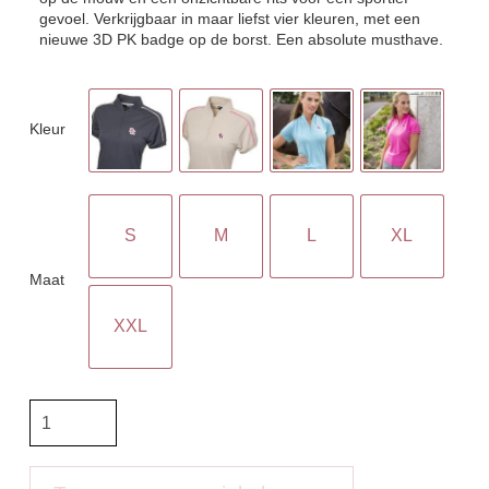
gevoel. Verkrijgbaar in maar liefst vier kleuren, met een
nieuwe 3D PK badge op de borst. Een absolute musthave.
Kleur
S
M
L
XL
Maat
XXL
PK
Poloshirt
Royal
Technical