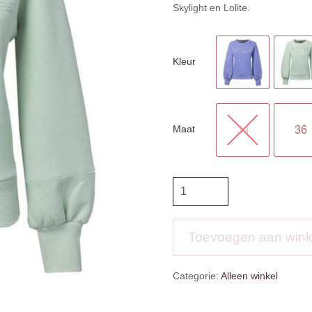
Skylight en Lolite.
Kleur
Maat
34
36
PK
Sweater
Oxbow
aantal
Toevoegen aan win
Categorie:
Alleen winkel