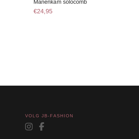
Manenkam solocomb
€
24,95
VOLG JB-FASHION