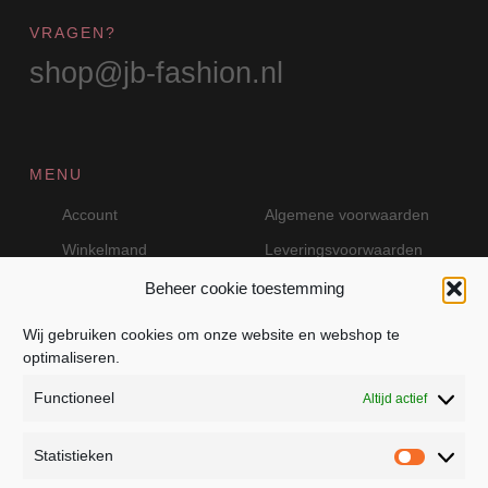
VRAGEN?
shop@jb-fashion.nl
MENU
Account
Algemene voorwaarden
Winkelmand
Leveringsvoorwaarden
Beheer cookie toestemming
Wij gebruiken cookies om onze website en webshop te
VEILIG BETALEN MET MOLLIE
optimaliseren.
Functioneel
Altijd actief
Statistieken
Statistie