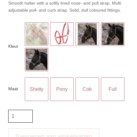
Smooth halter with a softly lined nose- and poll strap. Multi
adjustable poll- and curb strap. Solid, dull coloured fittings.
Kleur
Maat
Shetty
Pony
Cob
Full
WH
Halster
Perlon
Satin
Toevoegen aan winkelwagen