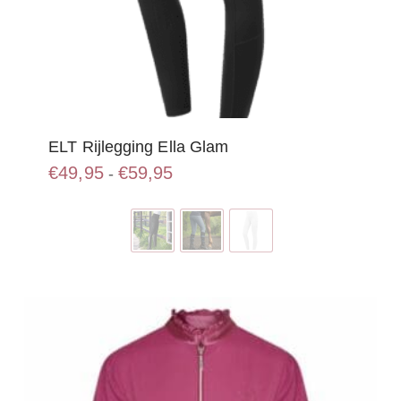
ELT Rijlegging Ella Glam
Prijsklasse:
€
49,95
€
59,95
-
€49,95
Dit
tot
product
€59,95
heeft
meerdere
variaties.
Deze
optie
kan
gekozen
worden
op