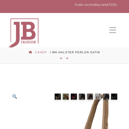
Gratis verzending vanaf €100,-
Nav
HOME
SHOP
WH HALSTER PERLON SATIN