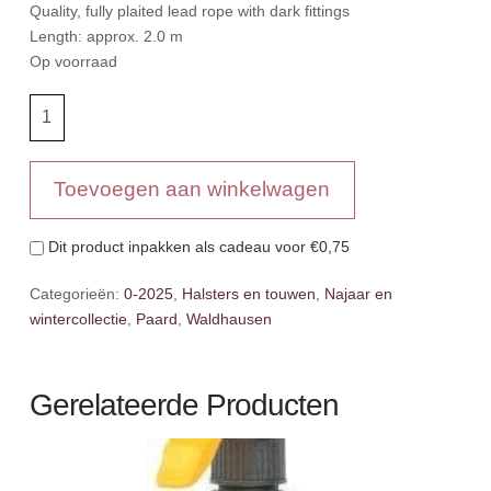
Quality, fully plaited lead rope with dark fittings
Length: approx. 2.0 m
Op voorraad
WH
Halstertouw
Green
Brown
Toevoegen aan winkelwagen
aantal
Dit product inpakken als cadeau voor
€0,75
Categorieën:
0-2025
,
Halsters en touwen
,
Najaar en
wintercollectie
,
Paard
,
Waldhausen
Gerelateerde Producten