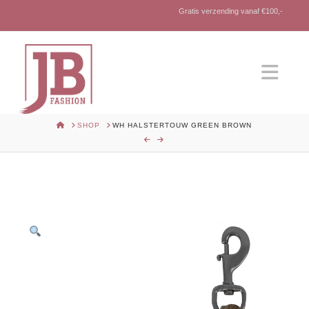
Gratis verzending vanaf €100,-
Nav
HOME
SHOP
WH HALSTERTOUW GREEN BROWN