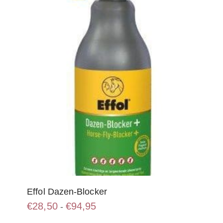
Effol Dazen-Blocker
Prijsklasse:
€
28,50
€
94,95
-
€28,50
Dit
tot