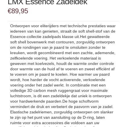
LMX Essence Zadeldek
€
89,95
Ontworpen voor eliterijders met technische prestaties waar
iedereen van kan genieten, straalt de soft shell-stof van de
Essence-collectie zadelpads klasse uit.Het gewatteerde
soft shell bovenwerk met contouren, zorgvuldig ontworpen
om de rondingen van je paard te omsluiten zonder te
kreuken, wordt gecombineerd met een zachte, ademende,
zelfkoelende voering. Het verkoelende materiaal is
geweven met koelvezels, houdt de warmte onder controle
door warmte van de huid af te voeren en zweet efficiënt af
te voeren om je paard te koelen. Hoe warmer uw paard
wordt, hoe harder de vocht activerende, verkoelende
voering onder het zadel werkt. In combinatie met een
volledige 3D carbon mesh ruggengraat voor maximale
luchtstroom, is dit een zadeldekje dat uniek is ontworpen
voor hardwerkende paarden.De hoge schoftvorm
vermindert de druk en verbetert de pasvorm van je zadel.
Elastische zadelriemen, zorgvuldig ontworpen om slanker
te zijn op het punt van aansluiting op de D-ring, laten
ruimte voor extra accessoires die voldoen aan uw