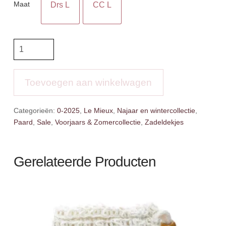
Maat
Drs L
CC L
LMX
Essence
Zadeldek
aantal
Toevoegen aan winkelwagen
Categorieën:
0-2025
,
Le Mieux
,
Najaar en wintercollectie
,
Paard
,
Sale
,
Voorjaars & Zomercollectie
,
Zadeldekjes
Gerelateerde Producten