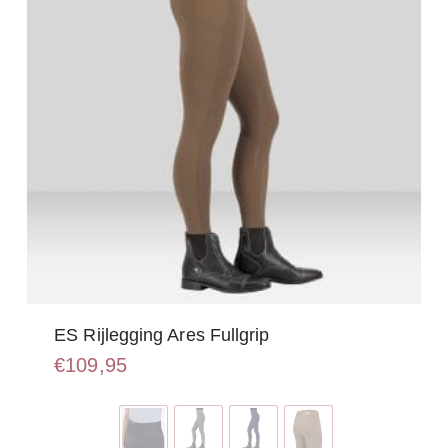
ES Rijlegging Ares Fullgrip
€
109,95
Dit
product
heeft