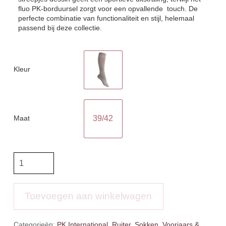
fluo PK-borduursel zorgt voor een opvallende touch. De
perfecte combinatie van functionaliteit en stijl, helemaal
passend bij deze collectie.
Kleur
Maat
39/42
PK
Sokken
Stromae
aantal
Toevoegen aan winkelwagen
Categorieën:
PK International
,
Ruiter
,
Sokken
,
Voorjaars &