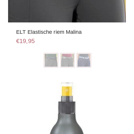
ELT Elastische riem Malina
€
19,95
Dit
product
heeft
meerdere
variaties.
Deze
optie
kan
gekozen
worden
op
de
productpagina