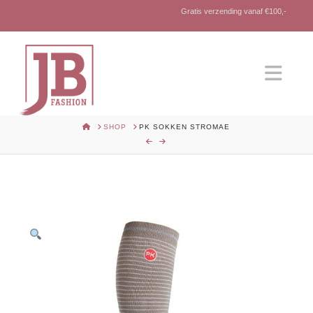
Gratis verzending vanaf €100,-
Nav
HOME
SHOP
PK SOKKEN STROMAE