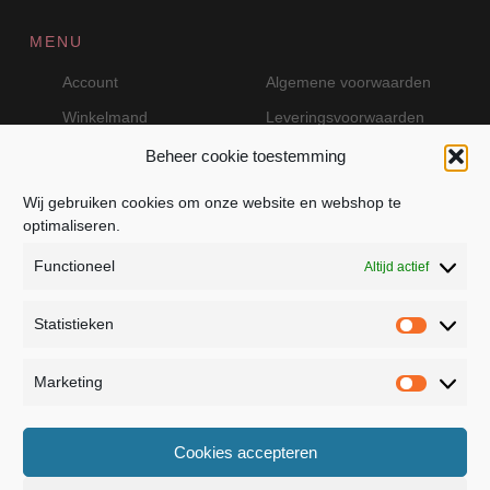
MENU
Account
Algemene voorwaarden
Winkelmand
Leveringsvoorwaarden
Beheer cookie toestemming
Wij gebruiken cookies om onze website en webshop te
VEILIG BETALEN MET MOLLIE
optimaliseren.
Functioneel
Altijd actief
Statistieken
Statistie
Marketing
Marketin
JB Fashion — Powered by Jolanda Bevelander
Cookies accepteren
Dressage - Heuvelsweg 19 - 4321 TE Kerkwerve