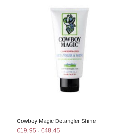
Cowboy Magic Detangler Shine
Prijsklasse:
€
19,95
€
48,45
-
€19,95
Dit