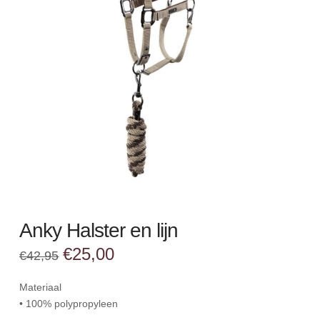
Anky Halster en lijn
Oorspronkelijke
Huidige
€
25,00
€
42,95
prijs
prijs
was:
is:
€42,95.
€25,00.
Materiaal
• 100% polypropyleen