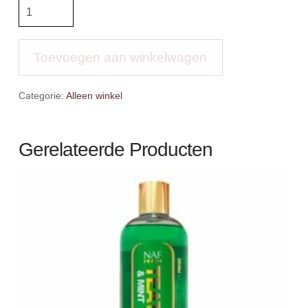
Anky
Halster
en
lijn
Toevoegen aan winkelwagen
aantal
Categorie:
Alleen winkel
Gerelateerde Producten