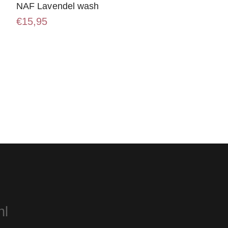
NAF Lavendel wash
€
15,95
nl