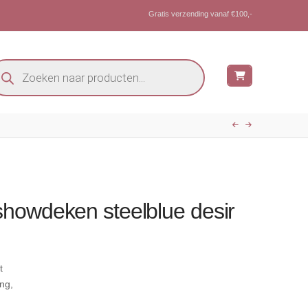
Gratis verzending vanaf €100,-
oducten
eken
howdeken steelblue desir
e
.
t
ng,