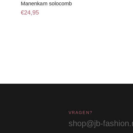
Manenkam solocomb
€
24,95
VRAGEN?
shop@jb-fashion.