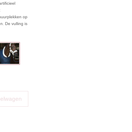
tificieel
t
huurplekken op
. De vulling is
kelwagen