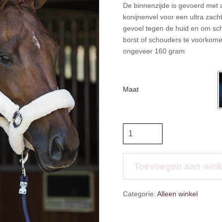
De binnenzijde is gevoerd met ar
konijnenvel voor een ultra zach
gevoel tegen de huid en om sc
borst of schouders te voorkomen
ongeveer 160 gram
Maat
HB
Showtime
showdeken
steelblue
Toevoegen aan win
desir
aantal
Categorie:
Alleen winkel