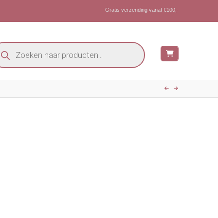
Gratis verzending vanaf €100,-
oducten
eken