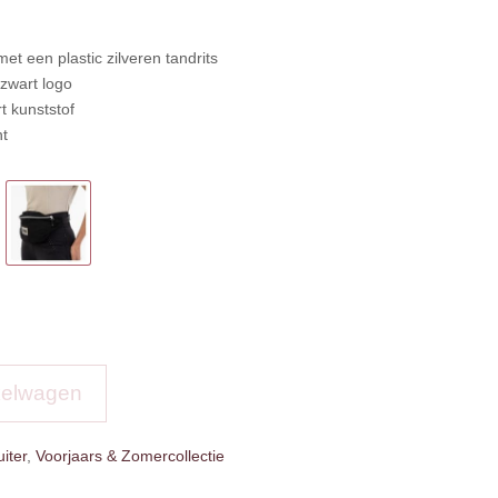
met een plastic zilveren tandrits
 zwart logo
t kunststof
nt
kelwagen
iter
,
Voorjaars & Zomercollectie