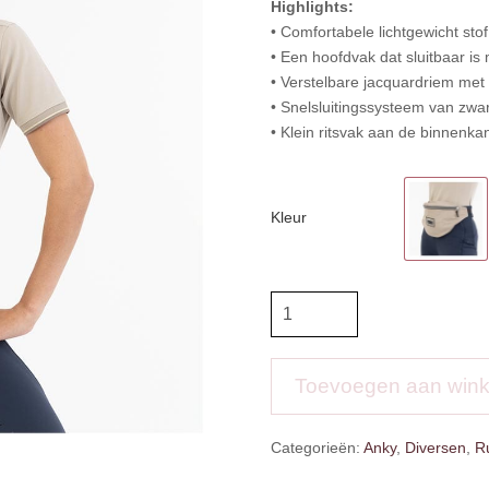
Highlights:
• Comfortabele lichtgewicht stof
• Een hoofdvak dat sluitbaar is 
• Verstelbare jacquardriem met
• Snelsluitingssysteem van zwar
• Klein ritsvak aan de binnenka
Kleur
Anky
Heuptas
aantal
Toevoegen aan win
Categorieën:
Anky
,
Diversen
,
Ru