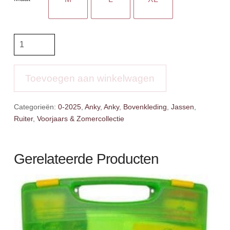
Anky
Reversible
B-
Bomber
Toevoegen aan winkelwagen
aantal
Categorieën:
0-2025
,
Anky
,
Anky
,
Bovenkleding
,
Jassen
,
Ruiter
,
Voorjaars & Zomercollectie
Gerelateerde Producten