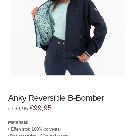
Anky Reversible B-Bomber
Oorspronkelijke
Huidige
€
99,95
€
169,95
prijs
prijs
was:
is:
€169,95.
€99,95.
Materiaal:
• Effen stof: 100% polyester
•Stof met print: 100% polyester