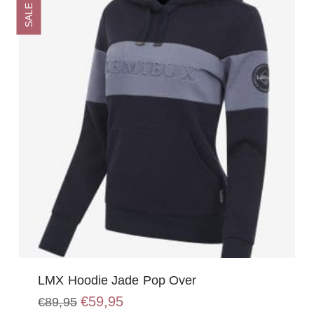
SALE
LMX Hoodie Jade Pop Over
Oorspronkelijke
Huidige
€
59,95
€
89,95
prijs
prijs