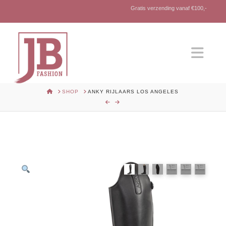
Gratis verzending vanaf €100,-
Nav
HOME
SHOP
ANKY RIJLAARS LOS ANGELES