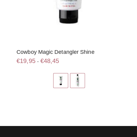
Cowboy Magic Detangler Shine
Prijsklasse:
€
19,95
€
48,45
-
€19,95
Dit
tot
product
€48,45
heeft
meerdere
variaties.
Deze
optie
kan
gekozen
worden