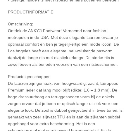
PRODUCTINFORMATIE
Omschrijving:
Ontdek de ANKY® Footwear! Vernoemd naar fashion
metropolen in de USA. Met deze elegante laarzen ervaar je
optimaal comfort en ben je tegelijkertijd een mode icoon. De
Los Angeles heeft een elegante, nauwsluitende pasvorm
dankzij de lange rits met elastiek erlangs. De sterke rits is
zowel boven als beneden voorzien van een ritsbeschermer.
Producteigenschappen:
De laarzen zijn gemaakt van hoogwaardig, zacht, Europees
Premium leder dat lang mooi blijft (dikte: 1.6 – 1.8 mm). De
hoge dressuurboog en teruggesneden vorm bij de enkels
zorgen ervoor dat je been er optisch langer uitziek voor een
elegante look. De zool is dubbel geïnjecteerd in twee tonen, is
gemaakt van zeer slijtvast TPU en is aan de zijkanten subtiel
opgehoogd voor extra bescherming. Het is een
schoonloopzool met vernieuwend hexagonprofiel. Bij de