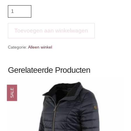
ANKY
rijlaars
Los
Angeles
Toevoegen aan winkelwagen
aantal
Categorie:
Alleen winkel
Gerelateerde Producten
SALE