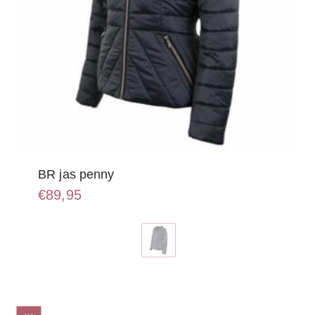
BR jas penny
€
89,95
Dit
product
heeft
meerdere
variaties.
Deze
optie