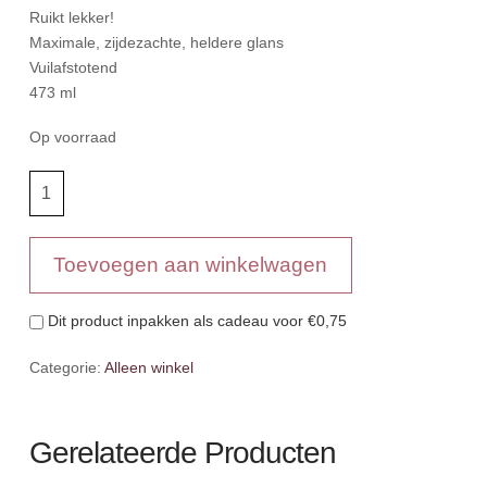
Ruikt lekker!
Maximale, zijdezachte, heldere glans
Vuilafstotend
473 ml
Op voorraad
Cowboy
magic
super
bodyshine
Toevoegen aan winkelwagen
aantal
Dit product inpakken als cadeau voor
€0,75
Categorie:
Alleen winkel
Gerelateerde Producten