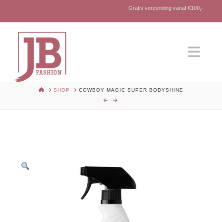
Gratis verzending vanaf €100,-
Nav
HOME
SHOP
COWBOY MAGIC SUPER BODYSHINE