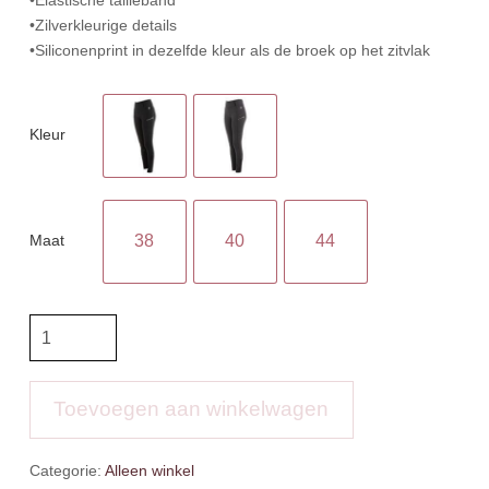
•Zilverkleurige details
•Siliconenprint in dezelfde kleur als de broek op het zitvlak
Kleur
Maat
38
40
44
Anky
Tregging
Sil
Seat
Toevoegen aan winkelwagen
Waterfall
aantal
Categorie:
Alleen winkel