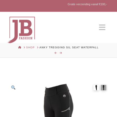
Gratis verzending vanaf €100,-
Nav
HOME
SHOP
ANKY TREGGING SIL SEAT WATERFALL