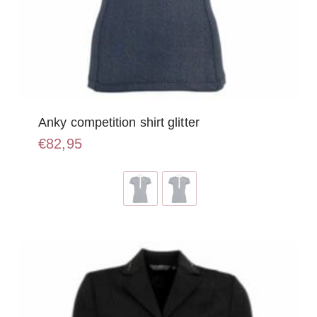
Anky competition shirt glitter
€
82,95
Dit
product
heeft
meerdere
variaties.
Deze
optie
kan
gekozen
worden