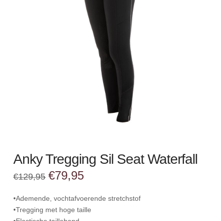
Anky Tregging Sil Seat Waterfall
Oorspronkelijke
Huidige
€
79,95
€
129,95
prijs
prijs
was:
is:
€129,95.
€79,95.
•Ademende, vochtafvoerende stretchstof
•Tregging met hoge taille
•Elastische tailleband