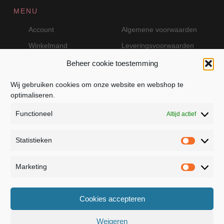
MENU
Account
Algemene voorwaarden
Winkelmand
Leveringsvoorwaarden
Beheer cookie toestemming
Wij gebruiken cookies om onze website en webshop te
VEILIG BETALEN MET MOLLIE
optimaliseren.
Functioneel
Altijd actief
Statistieken
Statistie
Marketing
Marketin
JB Fashion — Powered by Jolanda Bevelander
Cookies accepteren
Dressage - Heuvelsweg 19 - 4321 TE Kerkwerve
- KVK 55367399
Weigeren