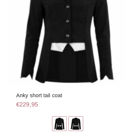
op
de
productpagina
Anky short tail coat
€
229,95
Dit
product
heeft
meerdere