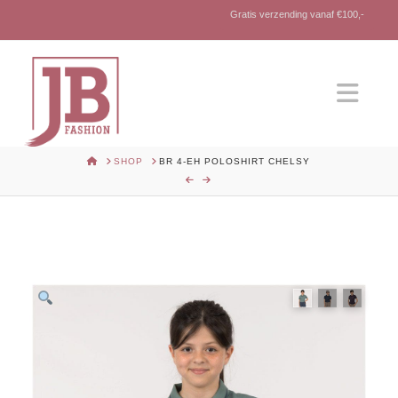
Gratis verzending vanaf €100,-
Nav
HOME
SHOP
BR 4-EH POLOSHIRT CHELSY