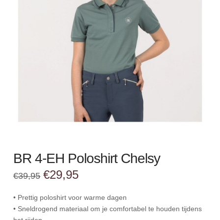
BR 4-EH Poloshirt Chelsy
Oorspronkelijke
Huidige
€
29,95
€
39,95
prijs
prijs
was:
is:
€39,95.
€29,95.
• Prettig poloshirt voor warme dagen
• Sneldrogend materiaal om je comfortabel te houden tijdens
het rijden