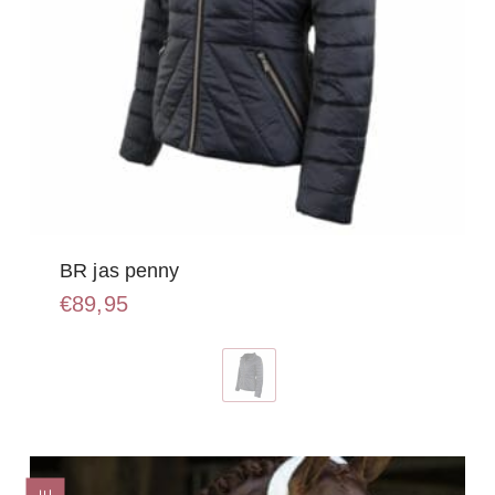
BR jas penny
€
89,95
Dit
product
heeft
meerdere
variaties.
Deze
optie