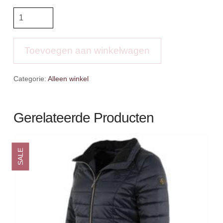
BR
4-
EH
Poloshirt
Toevoegen aan winkelwagen
Chelsy
aantal
Categorie:
Alleen winkel
Gerelateerde Producten
SALE