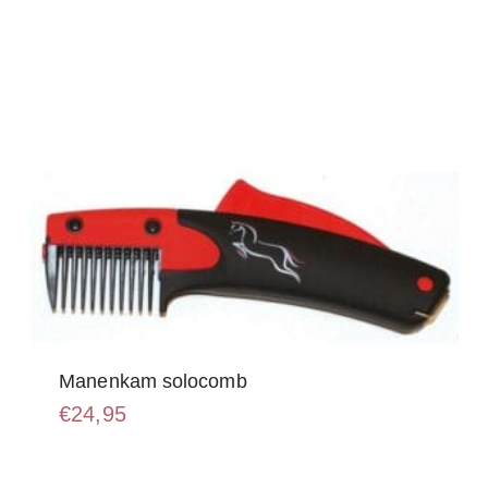
worden
op
de
productpagina
Manenkam solocomb
€
24,95