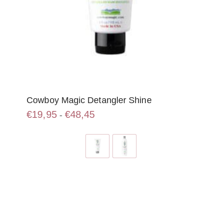
Cowboy Magic Detangler Shine
Prijsklasse:
€
19,95
€
48,45
-
€19,95
Dit
tot
product
€48,45
heeft
meerdere
variaties.
Deze
optie
kan
gekozen