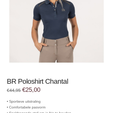
BR Poloshirt Chantal
Oorspronkelijke
Huidige
€
25,00
€
44,95
prijs
prijs
was:
is:
€44,95.
€25,00.
• Sportieve uitstraling
• Comfortabele pasvorm
• Sneldrogende stof om je fris te houden