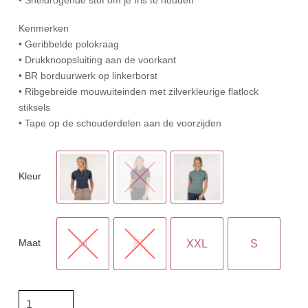
Kenmerken
• Geribbelde polokraag
• Drukknoopsluiting aan de voorkant
• BR borduurwerk op linkerborst
• Ribgebreide mouwuiteinden met zilverkleurige flatlock
stiksels
• Tape op de schouderdelen aan de voorzijden
Kleur
Maat
M
XL
XXL
S
BR