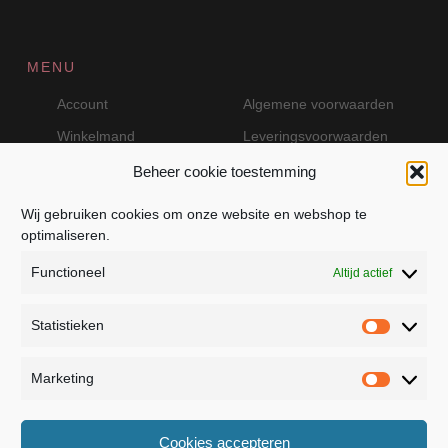
MENU
Account
Algemene voorwaarden
Winkelmand
Leveringsvoorwaarden
Beheer cookie toestemming
Wij gebruiken cookies om onze website en webshop te
VEILIG BETALEN MET MOLLIE
optimaliseren.
Functioneel
Altijd actief
Statistieken
Statistie
Marketing
Marketin
JB Fashion — Powered by Jolanda Bevelander
Cookies accepteren