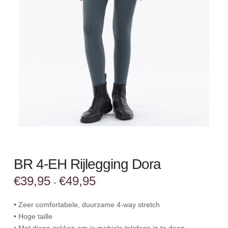
BR 4-EH Rijlegging Dora
Prijsklasse:
€
39,95
€
49,95
-
€39,95
tot
€49,95
• Zeer comfortabele, duurzame 4-way stretch
• Hoge taille
• Met diepe zakken om je mobiele telefoon in te doen