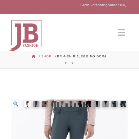
Gratis verzending vanaf €100,-
Nav
HOME
SHOP
BR 4-EH RIJLEGGING DORA