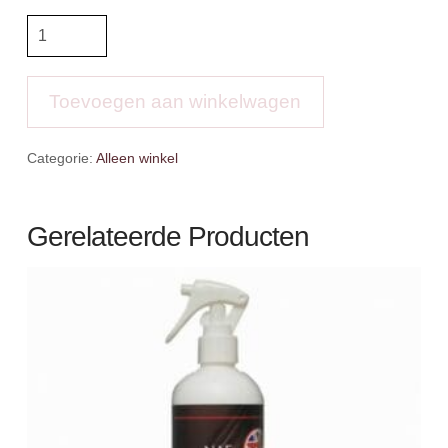
BR
4-
EH
Rijlegging
Toevoegen aan winkelwagen
Dora
aantal
Categorie:
Alleen winkel
Gerelateerde Producten