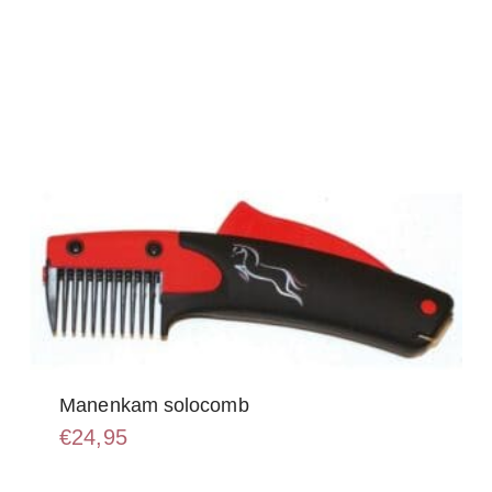
gekozen
worden
op
de
productpagina
Manenkam solocomb
€
24,95