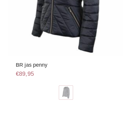
BR jas penny
€
89,95
Dit
product
heeft
meerdere
variaties.
Deze
optie
kan