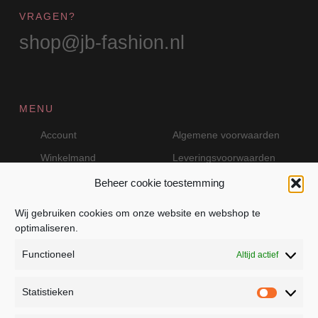
VRAGEN?
shop@jb-fashion.nl
MENU
Account
Algemene voorwaarden
Winkelmand
Leveringsvoorwaarden
Beheer cookie toestemming
Wij gebruiken cookies om onze website en webshop te
VEILIG BETALEN MET MOLLIE
optimaliseren.
Functioneel
Altijd actief
Statistieken
Statistie