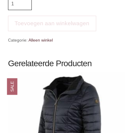
BR
4-
EH
zadeldek
Toevoegen aan winkelwagen
Brandon
aantal
Categorie:
Alleen winkel
Gerelateerde Producten
SALE