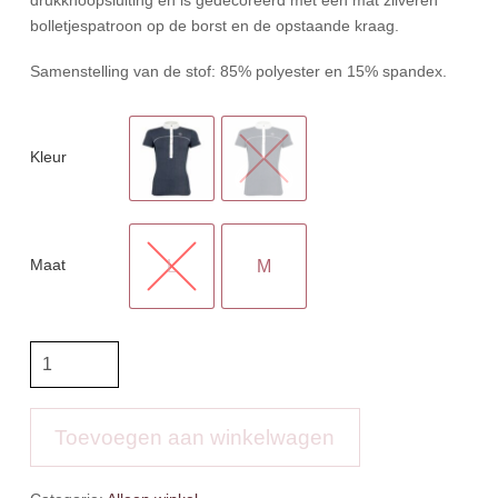
bolletjespatroon op de borst en de opstaande kraag.
Samenstelling van de stof: 85% polyester en 15% spandex.
Kleur
Maat
L
M
Anky
competition
shirt
glitter
Toevoegen aan winkelwagen
aantal