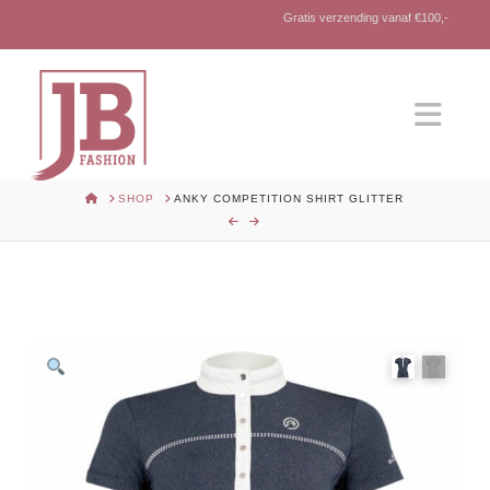
Gratis verzending vanaf €100,-
Nav
HOME
SHOP
ANKY COMPETITION SHIRT GLITTER