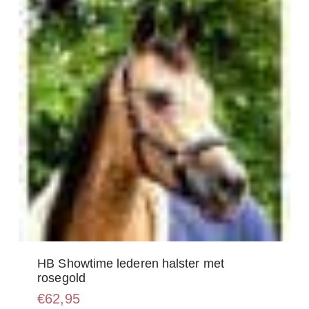
gekozen
worden
op
de
productpagina
HB Showtime lederen halster met
rosegold
€
62,95