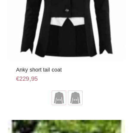
Anky short tail coat
€
229,95
Dit
product
heeft
meerdere
variaties.
Deze
optie
kan