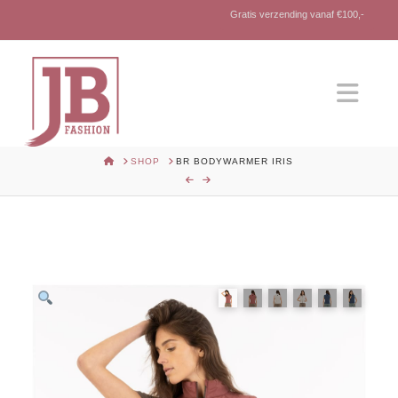
Gratis verzending vanaf €100,-
Nav
HOME
SHOP
BR BODYWARMER IRIS