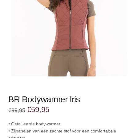
BR Bodywarmer Iris
Oorspronkelijke
Huidige
€
59,95
€
99,95
prijs
prijs
was:
is:
€99,95.
€59,95.
• Getailleerde bodywarmer
• Zijpanelen van een zachte stof voor een comfortabele
pasvorm