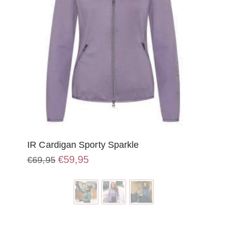
IR Cardigan Sporty Sparkle
Oorspronkelijke
Huidige
€
59,95
€
69,95
prijs
prijs
Dit
was:
is:
product
€69,95.
€59,95.
heeft
meerdere
variaties.