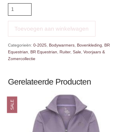
BR
Bodywarmer
Iris
aantal
Toevoegen aan winkelwagen
Categorieën:
0-2025
,
Bodywarmers
,
Bovenkleding
,
BR
Equestrian
,
BR Equestrian
,
Ruiter
,
Sale
,
Voorjaars &
Zomercollectie
Gerelateerde Producten
SALE