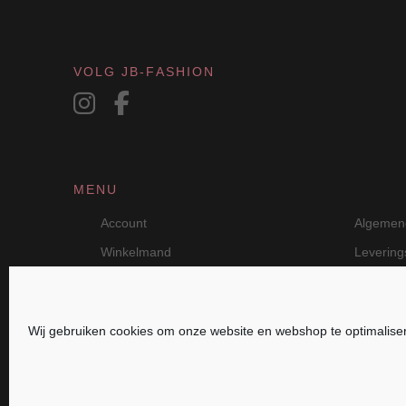
de
productpagina
VOLG JB-FASHION
MENU
Account
Algemen
Winkelmand
Leverin
Wij gebruiken cookies om onze website en webshop te optimalise
JB Fashion — Powered by Jolanda Bevelande