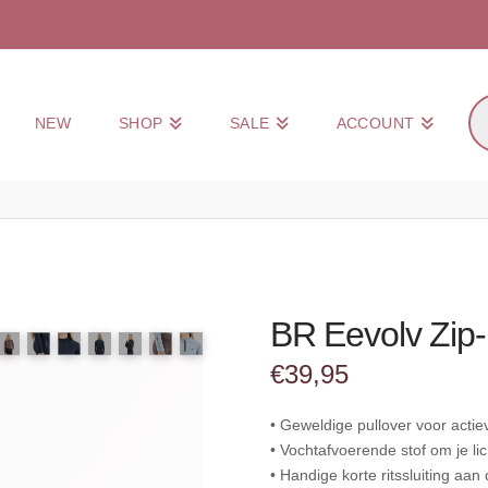
Pr
NEW
SHOP
SALE
ACCOUNT
zo
BR Eevolv Zip-
€
39,95
• Geweldige pullover voor actiev
• Vochtafvoerende stof om je l
• Handige korte ritssluiting aan