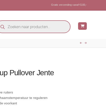
Gratis verzending vanaf €100,-
oducten
eken
up Pullover Jente
e ruiters
ichaamstemperatuur te reguleren
 de voorkant