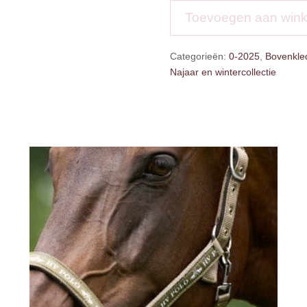
up
Toevoegen aan win
Pullover
Jente
Categorieën:
0-2025
,
Bovenkled
aantal
Najaar en wintercollectie