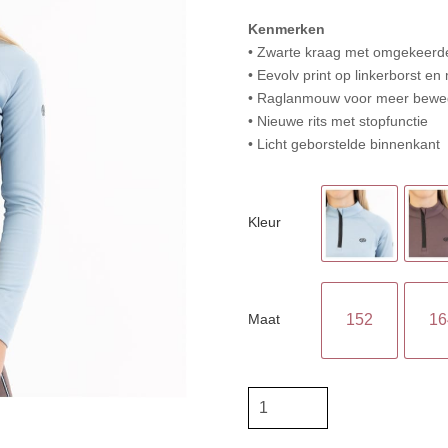
Kenmerken
• Zwarte kraag met omgekeerde
• Eevolv print op linkerborst e
• Raglanmouw voor meer bewe
• Nieuwe rits met stopfunctie
• Licht geborstelde binnenkant
Kleur
Maat
152
16
BR
Eevolv
Zip-