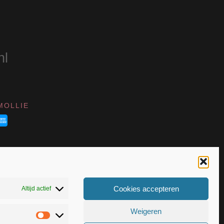
de
productpagina
nl
MOLLIE
Cookies accepteren
Altijd actief
Weigeren
Statistieken
VK 55367399