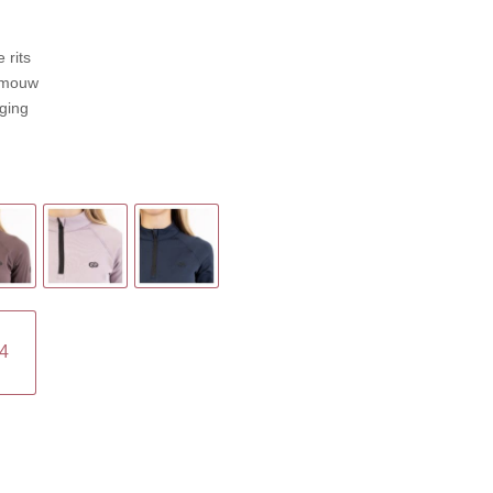
 rits
n mouw
ging
4